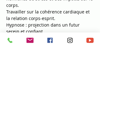
corps.
Travailler sur la cohérence cardiaque et
la relation corps-esprit.
Hypnose : projection dans un futur
serein et confiant.
Module Pratique : Boîte à outils
personnalisée
Techniques de régulation à pratiquer
selon les besoins :
• Apaiser le stress aigu.
• Stimuler l’énergie lors de fatigue
nerveuse.
• Rétablir un équilibre après une
période de stress prolongé.
Exercices de régulation par le
mouvement libre et la respiration.
Exercices Pratiques
Routine de régulation quotidienne
(matin, midi, soir).