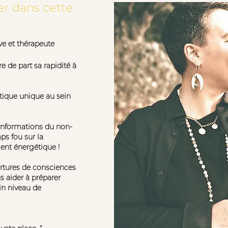
r dans cette
e et thérapeute
e de part sa rapidité à
étique unique au sein
informations du non-
ps fou sur la
nt énergétique !
vertures de consciences
us aider à préparer
ain niveau de
Programmer