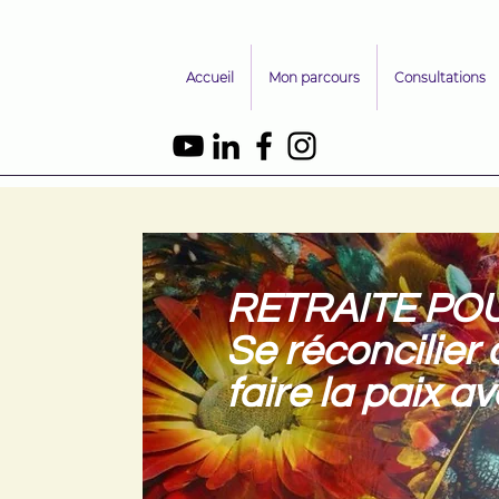
Accueil
Mon parcours
Consultations
RETRAITE PO
Se réconcilier
faire la paix a