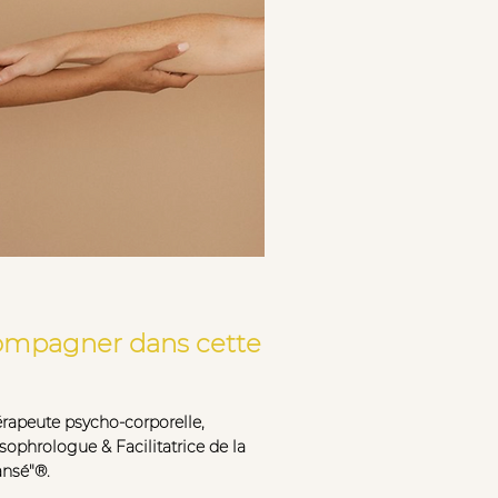
ompagner dans cette
rapeute psycho-corporelle,
 sophrologue
&
Facilitatrice
de la
ansé"®.