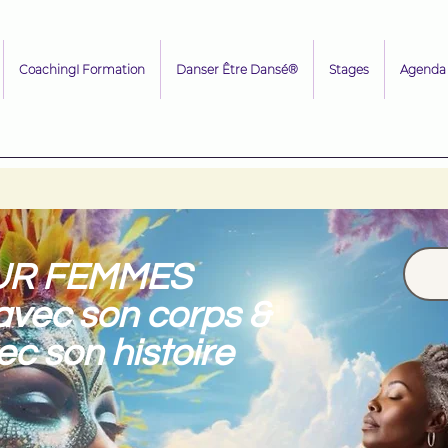
CoachingI Formation
Danser Être Dansé®
Stages
Agenda
UR FEMMES
 avec son corps &
vec son histoire