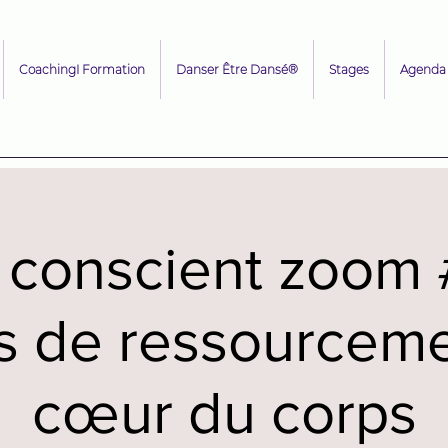
CoachingI Formation
Danser Être Dansé®
Stages
Agenda
 conscient zoom #
s de ressourceme
cœur du corps