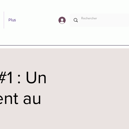
Plus
1 : Un
nt au