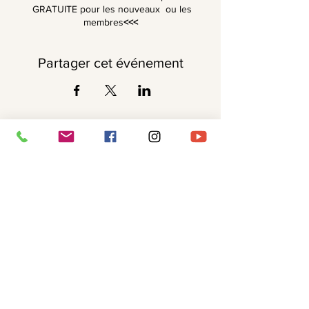
GRATUITE pour les nouveaux ou les
membres
<<<
Partager cet événement
Recevoir ma Newsletter ✨
Je me glisse dans votre boîte mail
régulièrement pour vous partager mon
univers et mes propositions.
Vous pouvez
bien sûr
vous désabonner à tout
moment !
Prénom