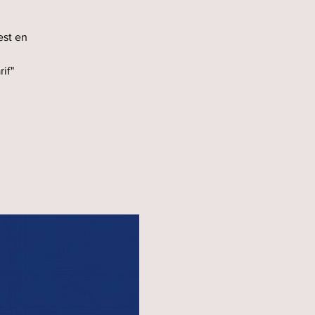
est en
if"