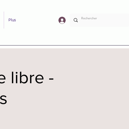
Plus
 libre -
s