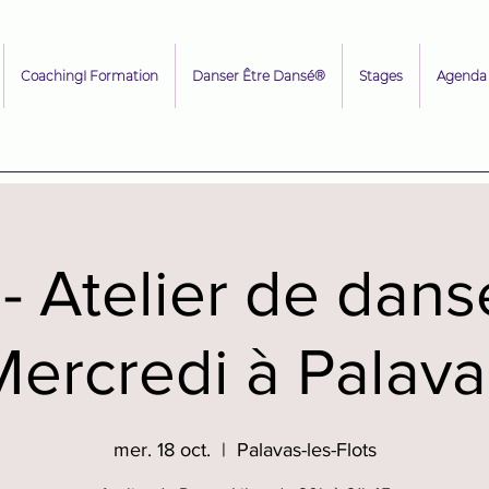
CoachingI Formation
Danser Être Dansé®
Stages
Agenda
- Atelier de danse
Mercredi à Palava
mer. 18 oct.
  |  
Palavas-les-Flots