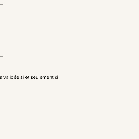
__
__
ra validée si et seulement si