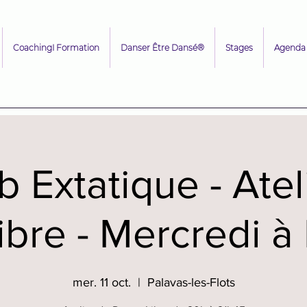
CoachingI Formation
Danser Être Dansé®
Stages
Agenda
b Extatique - Atel
ibre - Mercredi à
mer. 11 oct.
  |  
Palavas-les-Flots