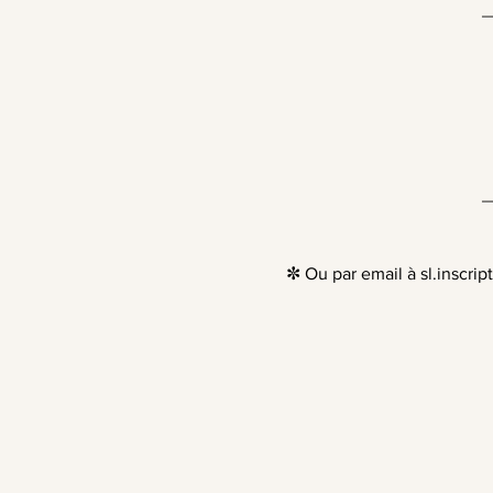
_
_
✼ Ou par email à
sl.inscri