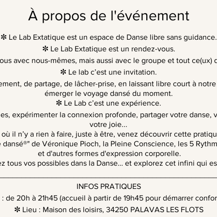
À propos de l'événement
✼ Le Lab Extatique est un espace de Danse libre sans guidance.
✼ Le Lab Extatique est un rendez-vous.
us avec nous-mêmes, mais aussi avec le groupe et tout ce(ux) qu
✼ Le lab c’est une invitation.
ent, de partage, de lâcher-prise, en laissant libre court à notre
émerger le voyage dansé du moment.
✼ Le Lab c’est une expérience.
les, expérimenter la connexion profonde, partager votre danse, 
votre joie...
 il n’y a rien à faire, juste à être, venez découvrir cette pratiq
tre dansé®" de Véronique Pioch, la Pleine Conscience, les 5 Ryt
et d'autres formes d'expression corporelle.
z tous vos possibles dans la Danse… et explorez cet infini qui es
_________________________________________________
INFOS PRATIQUES
 : de 20h à 21h45 (accueil à partir de 19h45 pour démarrer confo
✼ Lieu : Maison des loisirs, 34250 PALAVAS LES FLOTS