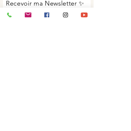
Recevoir ma Newsletter ✨
Je me glisse dans votre boîte mail
régulièrement pour vous partager mon
univers et mes propositions.
Vous pouvez
bien sûr
vous désabonner à tout
moment !
Prénom
Nom de famille
Code Postal