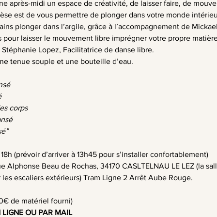
ne après-midi un espace de créativité, de laisser faire, de mouv
thèse est de vous permettre de plonger dans votre monde intérieu
ains plonger dans l’argile, grâce à l’accompagnement de Mickae
pour laisser le mouvement libre imprégner votre propre matière, 
Stéphanie Lopez, Facilitatrice de danse libre.
ne tenue souple et une bouteille d’eau.
nsé
é
des corps
ansé
sé”
 18h (prévoir d’arriver à 13h45 pour s’installer confortablement)
Rue Alphonse Beau de Rochas, 34170 CASLTELNAU LE LEZ (la sall
 les escaliers extérieurs) Tram Ligne 2 Arrêt Aube Rouge.
0€ de matériel fourni)
N LIGNE OU PAR MAIL