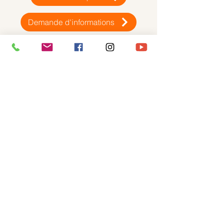
Demande d'informations
LE DOMAINE DU TAILLÉ EN
ARDÈCHE
Le Domaine du Taillé est un centre
d’accueil et de villégiature zen situé
au cœur d’un parc privé de 100
hectares en Ardèche méridionale.