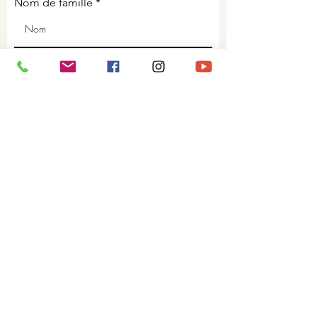
Nom de famille
Code Postal
Ville
Copyright©2020 Solfanie.Tous droits
réservés.
Mentions légales
E-mail
S'abonner