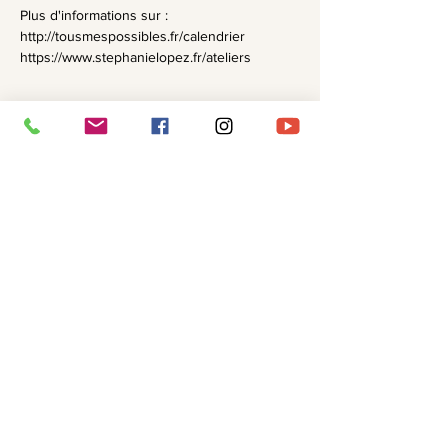
Plus d'informations sur :
http://tousmespossibles.fr/calendrier
https://www.stephanielopez.fr/ateliers
Partager cet événement
Recevoir ma Newsletter ✨
Je me glisse dans votre boîte mail
régulièrement pour vous partager mon
univers et mes propositions.
Vous pouvez
bien sûr
vous désabonner à tout