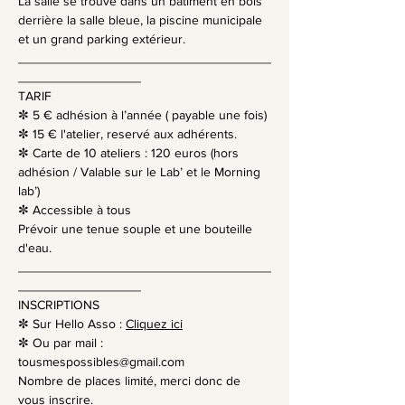
La salle se trouve dans un bâtiment en bois 
derrière la salle bleue, la piscine municipale 
et un grand parking extérieur.
___________________________________
_________________
TARIF 
✼ 5 € adhésion à l’année ( payable une fois)
✼ 15 € l'atelier, reservé aux adhérents.
✼ Carte de 10 ateliers : 120 euros (hors 
adhésion / Valable sur le Lab’ et le Morning 
lab’)
✼ Accessible à tous
Prévoir une tenue souple et une bouteille 
d'eau.
___________________________________
_________________
INSCRIPTIONS
✼ Sur Hello Asso : 
Cliquez ici
✼ Ou par mail : 
tousmespossibles@gmail.com
Nombre de places limité, merci donc de 
vous inscrire.