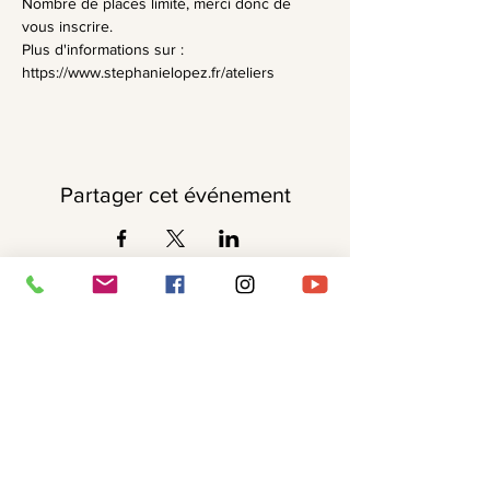
Nombre de places limité, merci donc de 
vous inscrire.
Plus d'informations sur :
https://www.stephanielopez.fr/ateliers
Partager cet événement
Recevoir ma Newsletter ✨
Je me glisse dans votre boîte mail
régulièrement pour vous partager mon
univers et mes propositions.
Vous pouvez
bien sûr
vous désabonner à tout