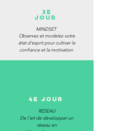
3e
JOUR
MINDSET
Observez et
modelez
votre
état d'esprit pour cultiver la
confiance
et la motivation
4e JOUR
RESEAU
De l'art de développer un
réseau en