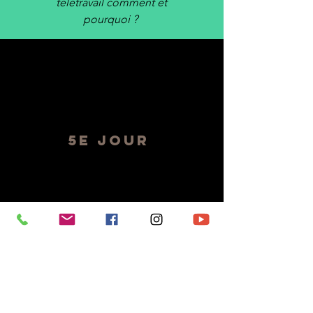
télétravail
comment et
pourquoi ?
5e JOUR
BILAN ET PLAN D'ACTION
Feedback en lien avec la
vision du 1er jour. Mise en
place de la nouvelle stratégie
et questions réponses